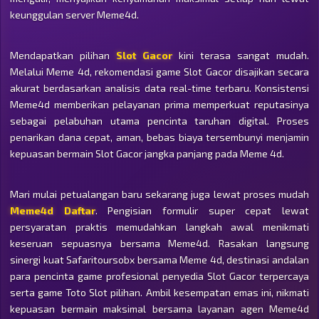
keunggulan server Meme4d.
Mendapatkan pilihan
Slot Gacor
kini terasa sangat mudah.
Melalui Meme 4d, rekomendasi game Slot Gacor disajikan secara
akurat berdasarkan analisis data real-time terbaru. Konsistensi
Meme4d memberikan pelayanan prima memperkuat reputasinya
sebagai pelabuhan utama pencinta taruhan digital. Proses
penarikan dana cepat, aman, bebas biaya tersembunyi menjamin
kepuasan bermain Slot Gacor jangka panjang pada Meme 4d.
Mari mulai petualangan baru sekarang juga lewat proses mudah
Meme4d Daftar
. Pengisian formulir super cepat lewat
persyaratan praktis memudahkan langkah awal menikmati
keseruan sepuasnya bersama Meme4d. Rasakan langsung
sinergi kuat Safaritoursobx bersama Meme 4d, destinasi andalan
para pencinta game profesional penyedia Slot Gacor terpercaya
serta game Toto Slot pilihan. Ambil kesempatan emas ini, nikmati
kepuasan bermain maksimal bersama layanan agen Meme4d