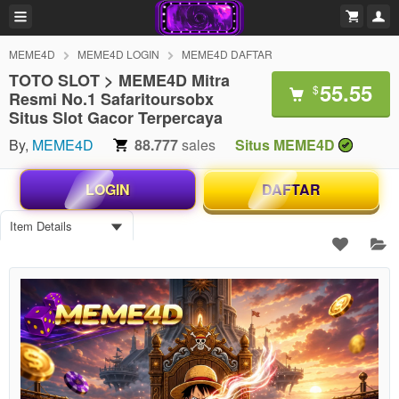
MEME4D
MEME4D LOGIN
MEME4D DAFTAR
TOTO SLOT > MEME4D Mitra
55.55
$
Resmi No.1 Safaritoursobx
Situs Slot Gacor Terpercaya
By,
MEME4D
88.777
sales
Situs MEME4D
LOGIN
DAFTAR
Item Details